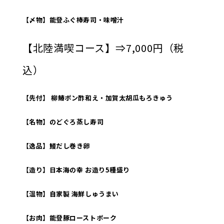
【〆物】能登ふぐ棒寿司・味噌汁
【北陸満喫コース】⇒7,000円（税
込）
【先付】 柳鰆ポン酢和え・加賀太胡瓜もろきゅう
【名物】のどぐろ蒸し寿司
【逸品】鰻だし巻き卵
【造り】日本海の幸 お造り5種盛り
【温物】自家製 海鮮しゅうまい
【お肉】能登豚ローストポーク