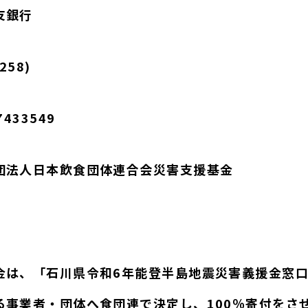
友銀行
58)
433549
団法人日本飲食団体連合会災害支援基金
金は、「石川県令和6年能登半島地震災害義援金窓
る事業者・団体へ食団連で決定し、100％寄付をさ