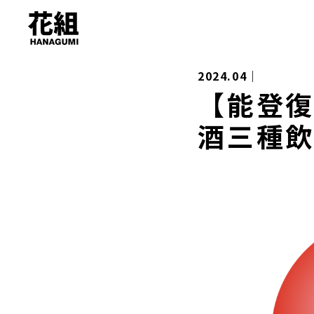
2024.04｜
【能登
酒三種